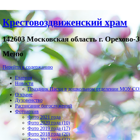
Крестовоздвиженский храм
142603 Московская область г. Орехово-З
Меню
Перейти к содержанию
Главная
Новости
Праздник Пасхи в дошкольном отделении МОУ 
О храме
Духовенство
Расписание богослужений
Фотоархив
Фото 2021 года
Фото 2020 года (10)
Фото 2019 года (17)
Фото 2018 года (20)
Фото 2017 года (22)