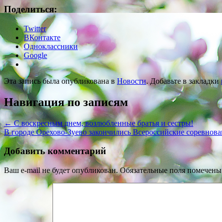
Поделиться:
Twitter
ВКонтакте
Одноклассники
Google
Эта запись была опубликована в
Новости
. Добавьте в закладки
Навигация по записям
←
С воскресным днем, возлюбленные братья и сестры!
В городе Орехово-Зуево закончились Всероссийские соревнова
Добавить комментарий
Ваш e-mail не будет опубликован.
Обязательные поля помечен