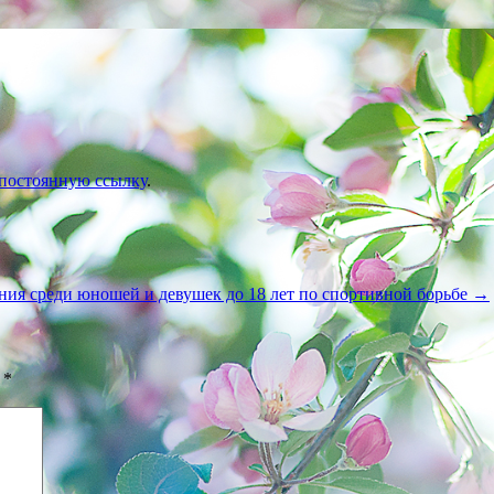
постоянную ссылку
.
ния среди юношей и девушек до 18 лет по спортивной борьбе
→
ы
*