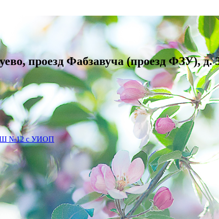
уево, проезд Фабзавуча (проезд ФЗУ), д. 
СОШ №12 с УИОП