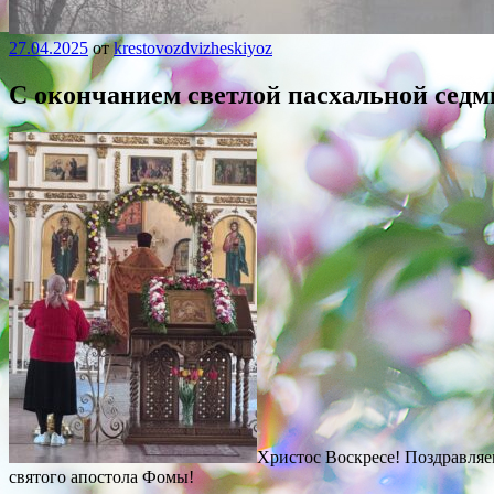
27.04.2025
от
krestovozdvizheskiyoz
C окончанием светлой пасхальной сед
Христос Воскресе! Поздравляем
святого апостола Фомы!