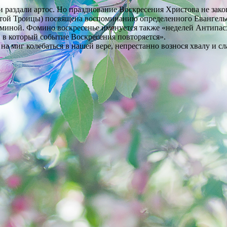
и раздали артос. Но празднование Воскресения Христова не зако
ятой Троицы) посвящена воспоминанию определенного Евангель
оминой. Фомино воскресенье именуется также «неделей Антипасх
, в который событие Воскресения повторяется».
на миг колебаться в нашей вере, непрестанно вознося хвалу и с