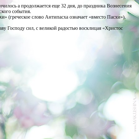
нчилось а продолжается еще 32 дня, до праздника Вознесения
ского события.
и» (греческое слово Антипасха означает «вместо Пасхи»),
лаву Господу сил, с великой радостью восклицая «Христос