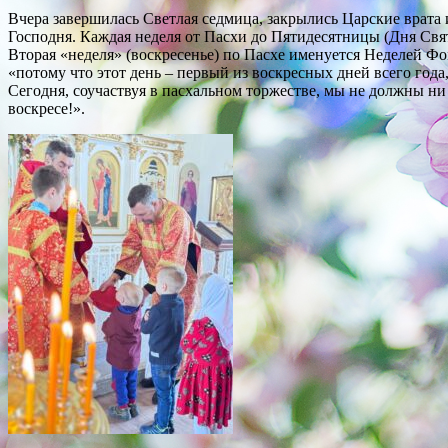
Вчера завершилась Светлая седмица, закрылись Царские врата 
Господня. Каждая неделя от Пасхи до Пятидесятницы (Дня Св
Вторая «неделя» (воскресенье) по Пасхе именуется Неделей Ф
«потому что этот день – первый из воскресных дней всего года
Сегодня, соучаствуя в пасхальном торжестве, мы не должны ни 
воскресе!».