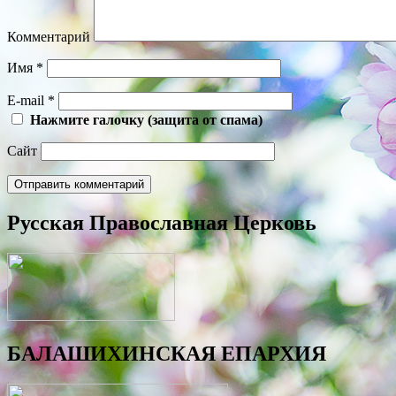
Комментарий
Имя
*
E-mail
*
Нажмите галочку (защита от спама)
Сайт
Русская Православная Церковь
БАЛАШИХИНСКАЯ ЕПАРХИЯ