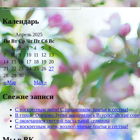
Календарь
Апрель 2025
Пн
Вт
Ср
Чт
Пт
Сб
Вс
1
2
3
4
5
6
7
8
9
10
11
12
13
14
15
16
17
18
19
20
21
22
23
24
25
26
27
28
29
30
« Мар
Май »
Свежие записи
С воскресным днём! С праздником, братья и сестры!
В городе Орехово-Зуево закончились Всероссийские соре
C окончанием светлой пасхальной седмицы
С воскресным днем, возлюбленные братья и сестры!
Мы в ВК